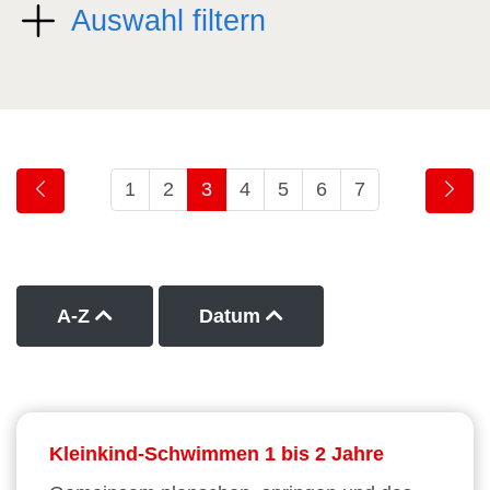
Auswahl filtern
1
2
3
4
5
6
7
Kurse nach Titel aufsteigend sortieren
Kurse nach Datum auf
A-Z
Datum
Kleinkind-Schwimmen 1 bis 2 Jahre