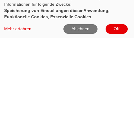
Informationen für folgende Zwecke:
Speicherung von Einstellungen dieser Anwendung,
Funktionelle Cookies, Essenzielle Cookies.
Mehr erfahren
Ablehnen
OK
DRK Kreisverband Heinsberg e.V.
Zur Feuerwache 8
41812 Erkelenz
02431-8020
02431-802299