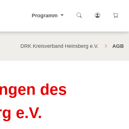
Kurssuche öffnen
Login-Berei
öffnen
Programm
DRK Kreisverband Heinsberg e.V.
AGB
ungen des
g e.V.