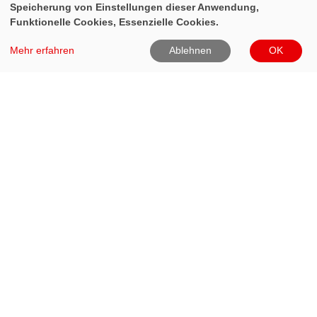
Speicherung von Einstellungen dieser Anwendung,
Funktionelle Cookies, Essenzielle Cookies.
Mehr erfahren
Ablehnen
OK
DRK Kreisverband Heinsberg e.V.
Zur Feuerwache 8
41812 Erkelenz
02431-8020
02431-802299